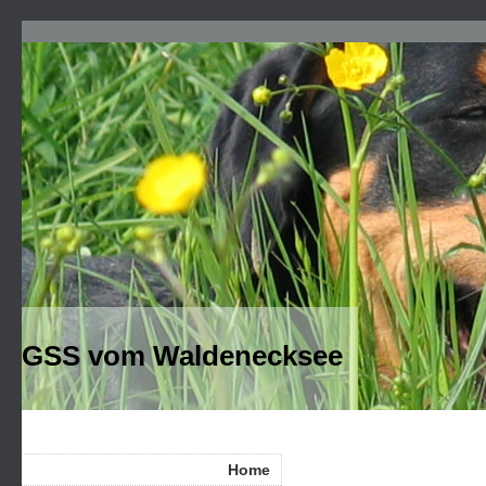
GSS vom Waldenecksee
Home