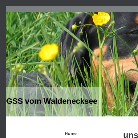
GSS vom Waldenecksee
uns
Home