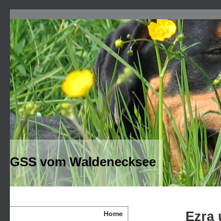
GSS vom Waldenecksee
Ezra 
Home